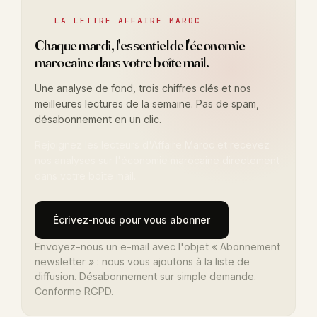
LA LETTRE AFFAIRE MAROC
Chaque mardi, l'essentiel de l'économie
marocaine dans votre boîte mail.
Une analyse de fond, trois chiffres clés et nos
meilleures lectures de la semaine. Pas de spam,
désabonnement en un clic.
Rejoignez les lecteurs d'Affaire Maroc et recevez
nos analyses sur l'économie marocaine directement
dans votre boîte mail.
Écrivez-nous pour vous abonner
Envoyez-nous un e-mail avec l'objet « Abonnement
newsletter » : nous vous ajoutons à la liste de
diffusion. Désabonnement sur simple demande.
Conforme RGPD.