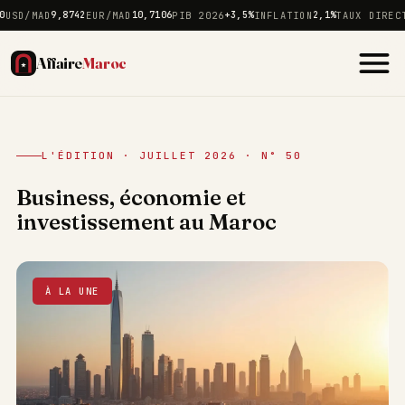
MAD
9,8742
EUR/MAD
10,7106
PIB 2026
+3,5%
INFLATION
2,1%
TAUX DIRECTEUR
2
Affaire
Maroc
L'ÉDITION · JUILLET 2026 · N° 50
Business, économie et
investissement au Maroc
À LA UNE