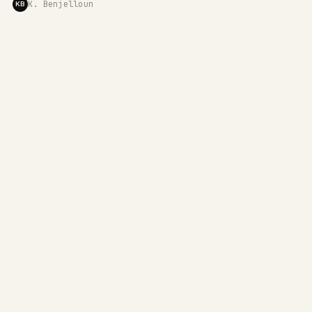
K. Benjelloun
KB