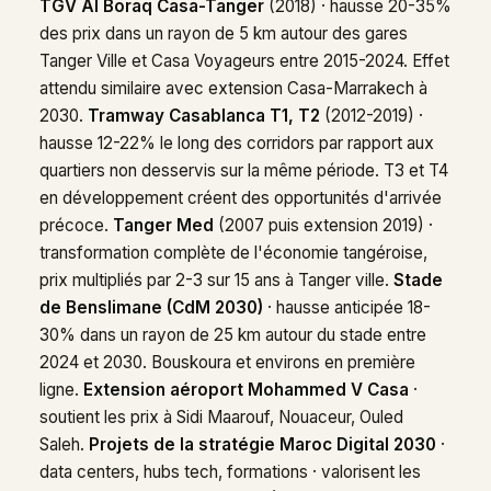
TGV Al Boraq Casa-Tanger
(2018) · hausse 20-35%
des prix dans un rayon de 5 km autour des gares
Tanger Ville et Casa Voyageurs entre 2015-2024. Effet
attendu similaire avec extension Casa-Marrakech à
2030.
Tramway Casablanca T1, T2
(2012-2019) ·
hausse 12-22% le long des corridors par rapport aux
quartiers non desservis sur la même période. T3 et T4
en développement créent des opportunités d'arrivée
précoce.
Tanger Med
(2007 puis extension 2019) ·
transformation complète de l'économie tangéroise,
prix multipliés par 2-3 sur 15 ans à Tanger ville.
Stade
de Benslimane (CdM 2030)
· hausse anticipée 18-
30% dans un rayon de 25 km autour du stade entre
2024 et 2030. Bouskoura et environs en première
ligne.
Extension aéroport Mohammed V Casa
·
soutient les prix à Sidi Maarouf, Nouaceur, Ouled
Saleh.
Projets de la stratégie Maroc Digital 2030
·
data centers, hubs tech, formations · valorisent les