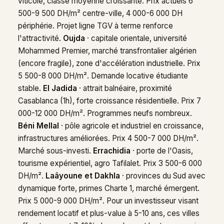
viticole, classe moyenne croissante. Prix actuels 6
500-9 500 DH/m² centre-ville, 4 000-6 000 DH
périphérie. Projet ligne TGV à terme renforce
l'attractivité.
Oujda
· capitale orientale, université
Mohammed Premier, marché transfrontalier algérien
(encore fragile), zone d'accélération industrielle. Prix
5 500-8 000 DH/m². Demande locative étudiante
stable.
El Jadida
· attrait balnéaire, proximité
Casablanca (1h), forte croissance résidentielle. Prix 7
000-12 000 DH/m². Programmes neufs nombreux.
Béni Mellal
· pôle agricole et industriel en croissance,
infrastructures améliorées. Prix 4 500-7 000 DH/m².
Marché sous-investi.
Errachidia
· porte de l'Oasis,
tourisme expérientiel, agro Tafilalet. Prix 3 500-6 000
DH/m².
Laâyoune et Dakhla
· provinces du Sud avec
dynamique forte, primes Charte 1, marché émergent.
Prix 5 000-9 000 DH/m². Pour un investisseur visant
rendement locatif et plus-value à 5-10 ans, ces villes