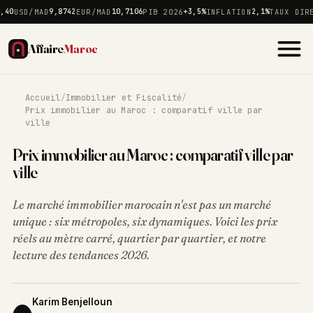
USD/MAD
9,8742
EUR/MAD
10,7106
PIB 2026
+3,5%
INFLATION
2,1%
TAUX DIRECT
Affaire
Maroc
Accueil
/
Immobilier et Fiscalité
/
Prix immobilier au Maroc : comparatif ville par
ville
Prix immobilier au Maroc : comparatif ville par
ville
Le marché immobilier marocain n'est pas un marché
unique : six métropoles, six dynamiques. Voici les prix
réels au mètre carré, quartier par quartier, et notre
lecture des tendances 2026.
Karim Benjelloun