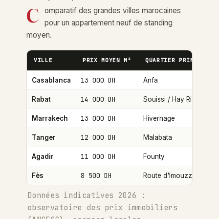
C
omparatif des grandes villes marocaines
pour un appartement neuf de standing
moyen.
VILLE
PRIX MOYEN M²
QUARTIER PRIME
É
13 000 DH
+ 
Casablanca
Anfa
14 000 DH
+ 
Rabat
Souissi / Hay Riad
13 000 DH
+ 
Marrakech
Hivernage
12 000 DH
+ 
Tanger
Malabata
11 000 DH
+ 
Agadir
Founty
8 500 DH
+ 
Fès
Route d'Imouzzer
Données indicatives 2026 :
observatoire des prix immobiliers