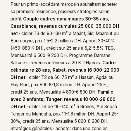
Pour un primo-accédant marocain souhaitant acheter
sa première résidence, plusieurs stratégies selon
profil.
Couple cadres dynamiques 30-35 ans,
Casablanca, revenus cumulés 25 000-35 000 DH
net
· cibler T3 de 90-130 m² à Maârif, Sidi Maarouf ou
Bourgogne, prix 1,5-2,2 millions DH. Apport 30-40%
(450-880 K DH), crédit sur 25 ans à 5,2-5,5% TEG.
Mensualité 6 500-9 200 DH. Programme Damane
Sakane si revenus inférieurs à 20 K DH/mois.
Cadre
célibataire 28 ans, Rabat, revenus 16 000-22 000
DH net
· cibler T2 de 60-75 m² à Hassan, Agdal ou
Hay Riad, prix 800 K-1,3 million DH. Apport 25%,
crédit 25 ans. Mensualité 4 800-6 800 DH.
Famille
avec 2 enfants, Tanger, revenus 18 000-28 000
DH net
· cibler T4 de 110-140 m² à Branes, Aïn Sebaâ
Tanger ou Mghogha, prix 1,1-1,8 million DH. Apport 25-
30%, crédit 25 ans. Mensualité 5 800-8 200 DH.
Stratégies générales · acheter dans une zone en