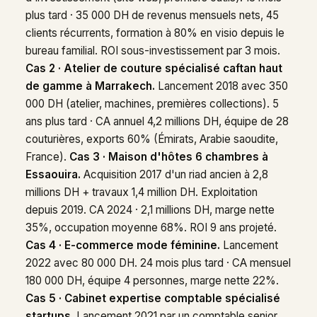
plus tard · 35 000 DH de revenus mensuels nets, 45
clients récurrents, formation à 80% en visio depuis le
bureau familial. ROI sous-investissement par 3 mois.
Cas 2 · Atelier de couture spécialisé caftan haut
de gamme à Marrakech.
Lancement 2018 avec 350
000 DH (atelier, machines, premières collections). 5
ans plus tard · CA annuel 4,2 millions DH, équipe de 28
couturières, exports 60% (Émirats, Arabie saoudite,
France).
Cas 3 · Maison d'hôtes 6 chambres à
Essaouira.
Acquisition 2017 d'un riad ancien à 2,8
millions DH + travaux 1,4 million DH. Exploitation
depuis 2019. CA 2024 · 2,1 millions DH, marge nette
35%, occupation moyenne 68%. ROI 9 ans projeté.
Cas 4 · E-commerce mode féminine.
Lancement
2022 avec 80 000 DH. 24 mois plus tard · CA mensuel
180 000 DH, équipe 4 personnes, marge nette 22%.
Cas 5 · Cabinet expertise comptable spécialisé
startups.
Lancement 2021 par un comptable senior,