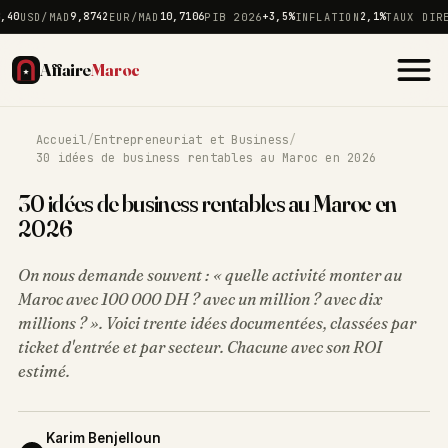
USD/MAD
9,8742
EUR/MAD
10,7106
PIB 2026
+3,5%
INFLATION
2,1%
TAUX DIRECT
Affaire
Maroc
Accueil
/
Entrepreneuriat et Business
/
30 idées de business rentables au Maroc en 2026
30 idées de business rentables au Maroc en
2026
On nous demande souvent : « quelle activité monter au
Maroc avec 100 000 DH ? avec un million ? avec dix
millions ? ». Voici trente idées documentées, classées par
ticket d'entrée et par secteur. Chacune avec son ROI
estimé.
Karim Benjelloun