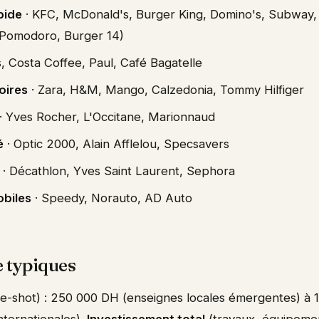
pide
· KFC, McDonald's, Burger King, Domino's, Subway,
 (Pomodoro, Burger 14)
, Costa Coffee, Paul, Café Bagatelle
oires
· Zara, H&M, Mango, Calzedonia, Tommy Hilfiger
· Yves Rocher, L'Occitane, Marionnaud
é
· Optic 2000, Alain Afflelou, Specsavers
· Décathlon, Yves Saint Laurent, Sephora
biles
· Speedy, Norauto, AD Auto
e typiques
e-shot) : 250 000 DH (enseignes locales émergentes) à 
ternationales).
Investissement total
(travaux, équipement