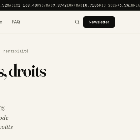
2
1 168,40
9,8742
10,7106
+3,5%
MADEX
USD/MAD
EUR/MAD
PIB 2026
INFLATI
e
FAQ
Newsletter
, rentabilité
, droits
5%
mode
coûts