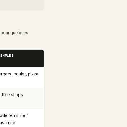
.
 pour quelques
XEMPLES
rgers, poulet, pizza
offee shops
ode féminine /
asculine