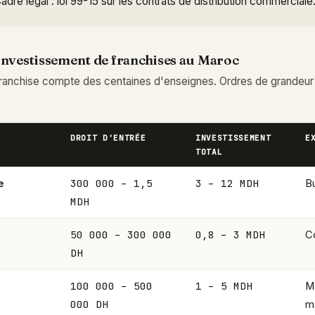
adre légal : loi 99-15 sur les contrats de distribution commerciale
 investissement de franchises au Maroc
franchise compte des centaines d'enseignes. Ordres de grandeur
DROIT D'ENTRÉE
INVESTISSEMENT
E
TOTAL
300 000 – 1,5
3 – 12 MDH
e
Bu
MDH
50 000 – 300 000
0,8 – 3 MDH
C
DH
100 000 – 500
1 – 5 MDH
M
000 DH
m