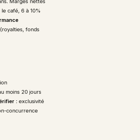
ans. Marges nettes
 le café, 6 à 10%
ormance
(royalties, fonds
tion
au moins 20 jours
érifier
: exclusivité
 non-concurrence