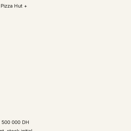
 Pizza Hut +
1 500 000 DH
, stock initial,