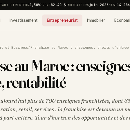
2,50%
82,40 $
juin 2026
14 286,5
UX DIRECTEUR
BRENT
INDICATEURS
MASI
l
Investissement
Entrepreneuriat
Immobilier
Économi
at et Business
/
Franchise au Maroc : enseignes, droits d'entrée
se au Maroc : enseignes
, rentabilité
ujourd'hui plus de 700 enseignes franchisées, dont 6
ation, retail, services : la franchise est devenue un 
à part entière. Tour d'horizon des opportunités et des 