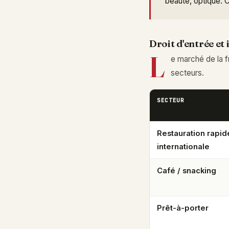
beauté, optique. C
Droit d'entrée et
L
e marché de la 
secteurs.
SECTEUR
Restauration rapid
internationale
Café / snacking
Prêt-à-porter