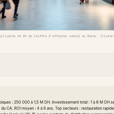
milliards de DH de chiffre d'affaires cumulé au Maroc. Illustr
ypiques : 250 000 à 1,5 M DH. Investissement total : 1 à 8 M DH s
 du CA. ROI moyen : 4 à 6 ans. Top secteurs : restauration rapid