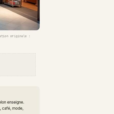
ation originale :
elon enseigne.
e, café, mode,