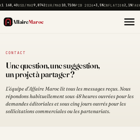
X
1 168,40
USD/MAD
9,8742
EUR/MAD
10,7106
PIB 2026
+3,5%
INFLATION
2,1%
TAUX
Affaire
Maroc
CONTACT
Une question, une suggestion,
un projet à partager ?
L'équipe d'Affaire Maroc lit tous les messages reçus. Nous
répondons habituellement sous 48 heures ouvrées pour les
demandes éditoriales et sous cinq jours ouvrés pour les
sollicitations commerciales ou les partenariats.