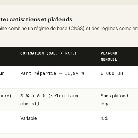
e : cotisations et plafonds
caine combine un régime de base (CNSS) et des régimes complé
COTISATION (SAL. / PAT.)
PLAFOND
MENSUEL
Part répartie ≈ 11,89 %
6 000 DH
ur
3 % à 6 % (selon taux
aire)
Sans plafond
choisi)
légal
Variable
n.d.