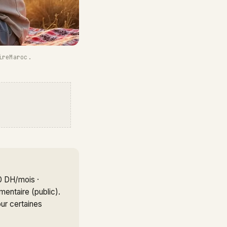
ireMaroc.
0 DH/mois ·
ntaire (public).
our certaines