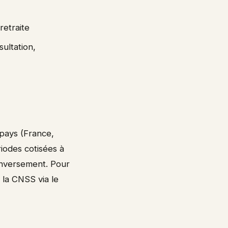
etraite
ultation,
 pays (France,
riodes cotisées à
 inversement. Pour
 la CNSS via le