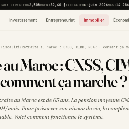
2,50%
82,40 $
juin 2026
14 286,5
UX DIRECTEUR
BRENT
INDICATEURS
MASI
l
Investissement
Entrepreneuriat
Immobilier
Économ
 Fiscalité
/
Retraite au Maroc : CNSS, CIMR, RCAR · comment ça m
e au Maroc : CNSS, CI
 comment ça marche ?
retraite au Maroc est de 63 ans. La pension moyenne C
DH/mois. Pour préserver son niveau de vie, le complé
able. Voici comment fonctionne le système.