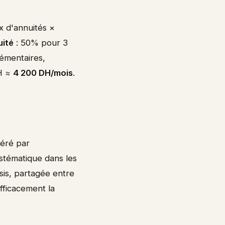
x d'annuités ×
uité
: 50% pour 3
lémentaires,
H ≈
4 200 DH/mois
.
géré par
ystématique dans les
isis, partagée entre
fficacement la