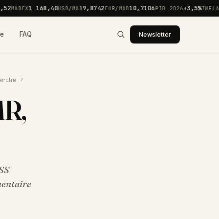
2
1 168,40
9,8742
10,7106
+3,5%
MADEX
USD/MAD
EUR/MAD
PIB 2026
INFLATI
ie
FAQ
Newsletter
arche ?
MR,
NSS
mentaire