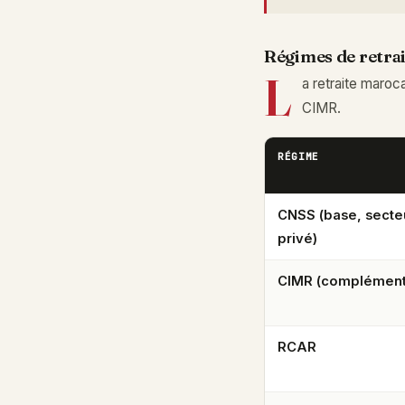
Régimes de retrait
L
a retraite maro
CIMR.
RÉGIME
CNSS (base, secte
privé)
CIMR (complément
RCAR