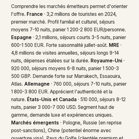
Comprendre les marchés émetteurs permet d'orienter
l'offre.
France
· 3,2 millions de touristes en 2024,
premier marché. Profil familial et culturel, séjours
moyens 7-10 nuits, panier 1 200-2 800 EUR/personne.
Espagne
· 2,1 millions, séjours courts 3-5 nuits, panier
600-1 500 EUR. Forte saisonnalité juillet-août.
MRE
·
4,8 millions de visites annuelles, séjours longs 9-14
nuits, dépenses étalées sur la durée.
Royaume-Uni
·
920 000, séjours moyens 6-8 nuits, panier 1 500-3
500 GBP. Demande forte sur Marrakech, Essaouira,
Atlas.
Allemagne
· 760 000, séjours 7-10 nuits, panier
1 800-3 800 EUR. Apprécient l'authenticité et la
nature.
États-Unis et Canada
· 510 000, séjours 8-12
nuits, panier 3 000-7 000 USD. Segment haut de
gamme, demande luxe et expériences uniques.
Marchés émergents
· Pologne, Russie (en reprise
post-sanctions), Chine (potentiel énorme avec
ouverture visa), Pays du Golfe (clientèle premium et