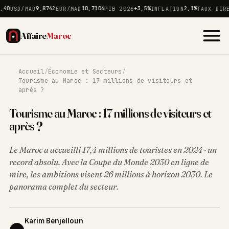
USD/MAD
9,8742
EUR/MAD
10,7106
PIB 2026
+3,5%
INFLATION
2,1%
TAUX DIRECT
Affaire
Maroc
Accueil
/
Économie et Secteurs
/
Tourisme au Maroc : 17 millions de visiteurs et
après ?
Tourisme au Maroc : 17 millions de visiteurs et
après ?
Le Maroc a accueilli 17,4 millions de touristes en 2024 · un
record absolu. Avec la Coupe du Monde 2030 en ligne de
mire, les ambitions visent 26 millions à horizon 2030. Le
panorama complet du secteur.
Karim Benjelloun