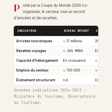
P
orté par la Coupe du Monde 2030 co-
organisée, le secteur vise un record
d'arrivées et de recettes.
INDICATEUR
NIVEAU RÉCENT
CAP 2030
Arrivées touristiques
≈ 17 millions
26 millions
≈ 105 MMDH
Recettes voyages
En forte h
Capacité d'hébergement
En croissance
+ 100 000 
Emplois du secteur
≈ 750 000
> 1 million
Coupe du
Événement structurant
n.d.
Données indicatives 2024-2025 :
Ministère du Tourisme, Observatoire
du Tourisme.