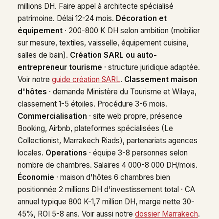
millions DH. Faire appel à architecte spécialisé
patrimoine. Délai 12-24 mois.
Décoration et
équipement
· 200-800 K DH selon ambition (mobilier
sur mesure, textiles, vaisselle, équipement cuisine,
salles de bain).
Création SARL ou auto-
entrepreneur tourisme
· structure juridique adaptée.
Voir notre
guide création SARL
.
Classement maison
d'hôtes
· demande Ministère du Tourisme et Wilaya,
classement 1-5 étoiles. Procédure 3-6 mois.
Commercialisation
· site web propre, présence
Booking, Airbnb, plateformes spécialisées (Le
Collectionist, Marrakech Riads), partenariats agences
locales.
Operations
· équipe 3-8 personnes selon
nombre de chambres. Salaires 4 000-8 000 DH/mois.
Économie
· maison d'hôtes 6 chambres bien
positionnée 2 millions DH d'investissement total · CA
annuel typique 800 K-1,7 million DH, marge nette 30-
45%, ROI 5-8 ans. Voir aussi notre
dossier Marrakech
.