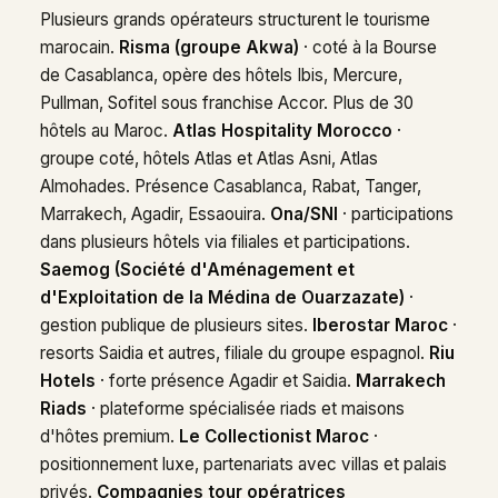
Plusieurs grands opérateurs structurent le tourisme
marocain.
Risma (groupe Akwa)
· coté à la Bourse
de Casablanca, opère des hôtels Ibis, Mercure,
Pullman, Sofitel sous franchise Accor. Plus de 30
hôtels au Maroc.
Atlas Hospitality Morocco
·
groupe coté, hôtels Atlas et Atlas Asni, Atlas
Almohades. Présence Casablanca, Rabat, Tanger,
Marrakech, Agadir, Essaouira.
Ona/SNI
· participations
dans plusieurs hôtels via filiales et participations.
Saemog (Société d'Aménagement et
d'Exploitation de la Médina de Ouarzazate)
·
gestion publique de plusieurs sites.
Iberostar Maroc
·
resorts Saidia et autres, filiale du groupe espagnol.
Riu
Hotels
· forte présence Agadir et Saidia.
Marrakech
Riads
· plateforme spécialisée riads et maisons
d'hôtes premium.
Le Collectionist Maroc
·
positionnement luxe, partenariats avec villas et palais
privés.
Compagnies tour opératrices