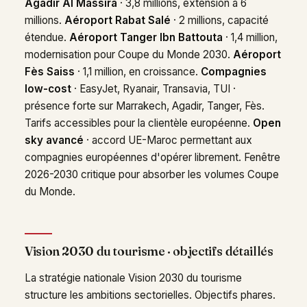
Agadir Al Massira
· 3,8 millions, extension à 6
millions.
Aéroport Rabat Salé
· 2 millions, capacité
étendue.
Aéroport Tanger Ibn Battouta
· 1,4 million,
modernisation pour Coupe du Monde 2030.
Aéroport
Fès Saiss
· 1,1 million, en croissance.
Compagnies
low-cost
· EasyJet, Ryanair, Transavia, TUI ·
présence forte sur Marrakech, Agadir, Tanger, Fès.
Tarifs accessibles pour la clientèle européenne.
Open
sky avancé
· accord UE-Maroc permettant aux
compagnies européennes d'opérer librement. Fenêtre
2026-2030 critique pour absorber les volumes Coupe
du Monde.
Vision 2030 du tourisme · objectifs détaillés
La stratégie nationale Vision 2030 du tourisme
structure les ambitions sectorielles. Objectifs phares.