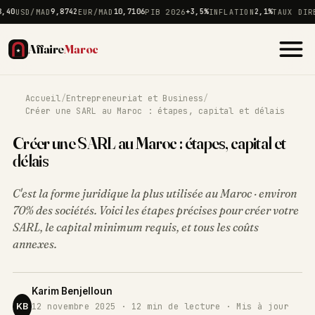
0
USD/MAD
9,8742
EUR/MAD
10,7106
PIB 2026
+3,5%
INFLATION
2,1%
TAUX DIRECT
Affaire
Maroc
Accueil
/
Entrepreneuriat et Business
/
Créer une SARL au Maroc : étapes, capital et délais
Créer une SARL au Maroc : étapes, capital et
délais
C'est la forme juridique la plus utilisée au Maroc · environ
70% des sociétés. Voici les étapes précises pour créer votre
SARL, le capital minimum requis, et tous les coûts
annexes.
Karim Benjelloun
KB
12 novembre 2025 · 12 min de lecture · Mis à jour