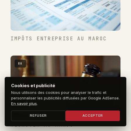
IMPÔTS ENTREPRISE AU MAROC
RH
Cookies et publicité
Nous utilisons des cookies pour analyser le trafic et
personnaliser les publicités diffusées par Google AdSense.
En savoir plus
.
REFUSER
ACCEPTER
RECRUTER AU MAROC