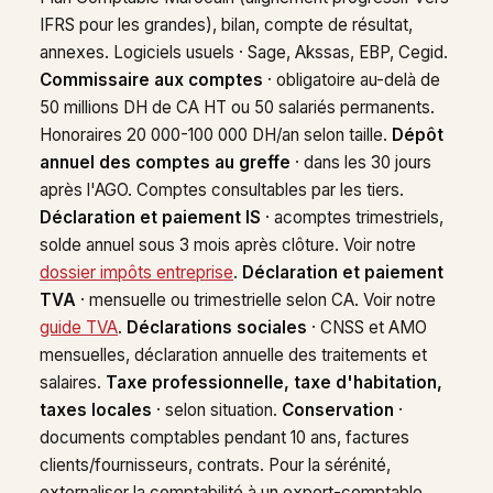
IFRS pour les grandes), bilan, compte de résultat,
annexes. Logiciels usuels · Sage, Akssas, EBP, Cegid.
Commissaire aux comptes
· obligatoire au-delà de
50 millions DH de CA HT ou 50 salariés permanents.
Honoraires 20 000-100 000 DH/an selon taille.
Dépôt
annuel des comptes au greffe
· dans les 30 jours
après l'AGO. Comptes consultables par les tiers.
Déclaration et paiement IS
· acomptes trimestriels,
solde annuel sous 3 mois après clôture. Voir notre
dossier impôts entreprise
.
Déclaration et paiement
TVA
· mensuelle ou trimestrielle selon CA. Voir notre
guide TVA
.
Déclarations sociales
· CNSS et AMO
mensuelles, déclaration annuelle des traitements et
salaires.
Taxe professionnelle, taxe d'habitation,
taxes locales
· selon situation.
Conservation
·
documents comptables pendant 10 ans, factures
clients/fournisseurs, contrats. Pour la sérénité,
externaliser la comptabilité à un expert-comptable