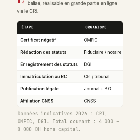
balisé, réalisable en grande partie en ligne
via le CRI.
ÉTAPE
ORGANISME
DÉLA
1 – 
Certificat négatif
OMPIC
2 – 
Rédaction des statuts
Fiduciaire / notaire
1 jo
Enregistrement des statuts
DGI
2 – 
Immatriculation au RC
CRI / tribunal
2 – 
Publication légale
Journal + B.O.
2 – 
Affiliation CNSS
CNSS
Données indicatives 2026 : CRI,
OMPIC, DGI. Total courant : 4 000 –
8 000 DH hors capital.