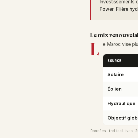
Investissements c
Power. Filière hy
Le mix renouvela
L
e Maroc vise plu
SOURCE
Solaire
Éolien
Hydraulique
Objectif glob
Données indicatives 2