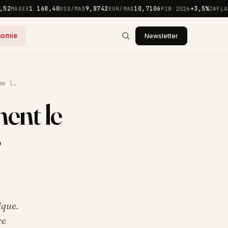
2
1 168,40
9,8742
10,7106
+3,5%
MADEX
USD/MAD
EUR/MAD
PIB 2026
INFLATI
nomie
Newsletter
me l…
ent le
r
ique.
re