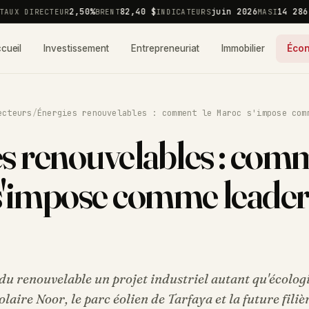
2,50%
82,40 $
juin 2026
14 286,5
UX DIRECTEUR
BRENT
INDICATEURS
MASI
cueil
Investissement
Entrepreneuriat
Immobilier
Éco
ecteurs
/
Énergies renouvelables : comment le Maroc s'impose com
s renouvelables : comm
s'impose comme leade
du renouvelable un projet industriel autant qu'écolog
laire Noor, le parc éolien de Tarfaya et la future filiè