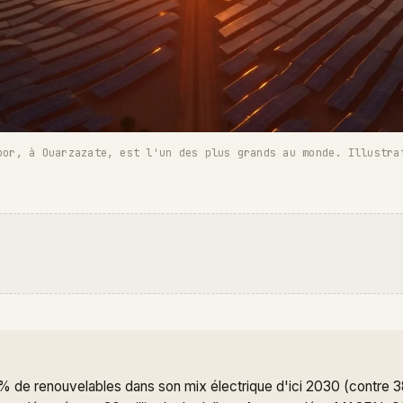
oor, à Ouarzazate, est l'un des plus grands au monde. Illustra
 de renouvelables dans son mix électrique d'ici 2030 (contre 