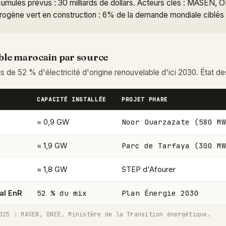
umulés prévus : 30 milliards de dollars. Acteurs clés : MASEN
drogène vert en construction : 6% de la demande mondiale ciblés
ble marocain par source
s de 52 % d'électricité d'origine renouvelable d'ici 2030. État des
CAPACITÉ INSTALLÉE
PROJET PHARE
Noor Ouarzazate (580 MW
≈ 0,9 GW
Parc de Tarfaya (300 MW
≈ 1,9 GW
≈ 1,8 GW
STEP d'Afourer
52 % du mix
Plan Énergie 2030
al EnR
025 : MASEN, ONEE, Ministère de la Transition énergétique.