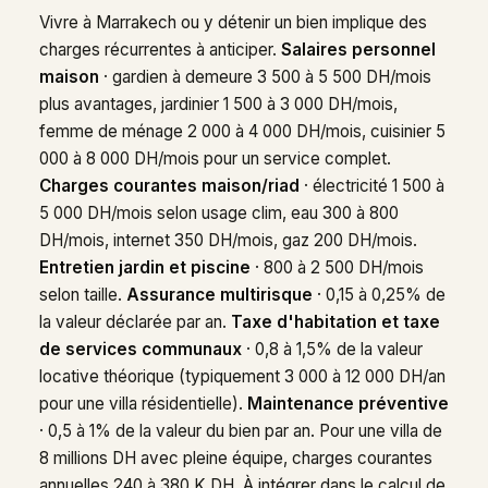
Vivre à Marrakech ou y détenir un bien implique des
charges récurrentes à anticiper.
Salaires personnel
maison
· gardien à demeure 3 500 à 5 500 DH/mois
plus avantages, jardinier 1 500 à 3 000 DH/mois,
femme de ménage 2 000 à 4 000 DH/mois, cuisinier 5
000 à 8 000 DH/mois pour un service complet.
Charges courantes maison/riad
· électricité 1 500 à
5 000 DH/mois selon usage clim, eau 300 à 800
DH/mois, internet 350 DH/mois, gaz 200 DH/mois.
Entretien jardin et piscine
· 800 à 2 500 DH/mois
selon taille.
Assurance multirisque
· 0,15 à 0,25% de
la valeur déclarée par an.
Taxe d'habitation et taxe
de services communaux
· 0,8 à 1,5% de la valeur
locative théorique (typiquement 3 000 à 12 000 DH/an
pour une villa résidentielle).
Maintenance préventive
· 0,5 à 1% de la valeur du bien par an. Pour une villa de
8 millions DH avec pleine équipe, charges courantes
annuelles 240 à 380 K DH. À intégrer dans le calcul de