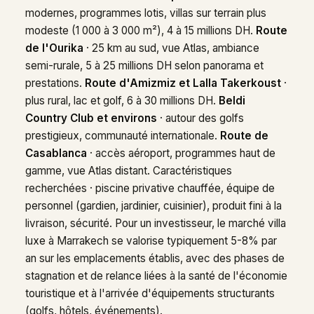
modernes, programmes lotis, villas sur terrain plus
modeste (1 000 à 3 000 m²), 4 à 15 millions DH.
Route
de l'Ourika
· 25 km au sud, vue Atlas, ambiance
semi-rurale, 5 à 25 millions DH selon panorama et
prestations.
Route d'Amizmiz et Lalla Takerkoust
·
plus rural, lac et golf, 6 à 30 millions DH.
Beldi
Country Club et environs
· autour des golfs
prestigieux, communauté internationale.
Route de
Casablanca
· accès aéroport, programmes haut de
gamme, vue Atlas distant. Caractéristiques
recherchées · piscine privative chauffée, équipe de
personnel (gardien, jardinier, cuisinier), produit fini à la
livraison, sécurité. Pour un investisseur, le marché villa
luxe à Marrakech se valorise typiquement 5-8% par
an sur les emplacements établis, avec des phases de
stagnation et de relance liées à la santé de l'économie
touristique et à l'arrivée d'équipements structurants
(golfs, hôtels, événements).