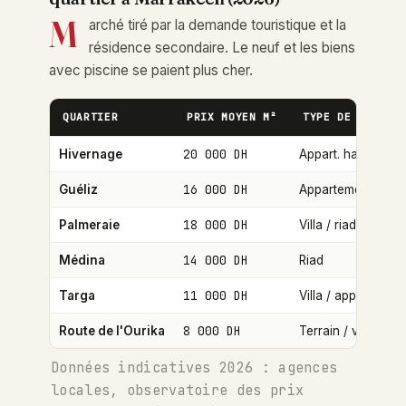
M
arché tiré par la demande touristique et la
résidence secondaire. Le neuf et les biens
avec piscine se paient plus cher.
QUARTIER
PRIX MOYEN M²
TYPE DE BIEN
20 000 DH
Hivernage
Appart. haut de 
16 000 DH
Guéliz
Appartement / bu
18 000 DH
Palmeraie
Villa / riad
14 000 DH
Médina
Riad
11 000 DH
Targa
Villa / appart.
8 000 DH
Route de l'Ourika
Terrain / villa
Données indicatives 2026 : agences
locales, observatoire des prix