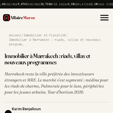
USD/MAD
9,8742
EUR/MAD
10,7106
PIB 2026
+3,5%
INFLATION
2,1%
TAUX DIRECT
Affaire
Maroc
Accueil
/
Immobilier et Fiscalité
/
Immobilier à Marrakech : riads, villas et nouveaux
program…
Immobilier à Marrakech : riads, villas et
nouveaux programmes
Marrakech reste la ville préférée des investisseurs
étrangers et MRE. Le marché s'est segmenté : médina pour
les riads de charme, Palmeraie pour le luxe, périphéries
pour les jeunes urbains. Tour d'horizon 2026.
Karim Benjelloun