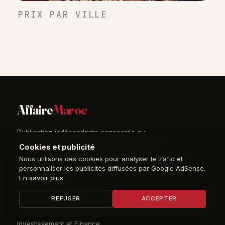
PRIX PAR VILLE
Affaire
Maroc
Publication indépendante consacrée au
business, à l'économie et à l'investissement
Cookies et publicité
au Maroc. Analyses de fond, données
Nous utilisons des cookies pour analyser le trafic et
vérifiées et guides pratiques.
personnaliser les publicités diffusées par Google AdSense.
En savoir plus
.
REFUSER
ACCEPTER
RUBRIQUES
Investissement et Finance