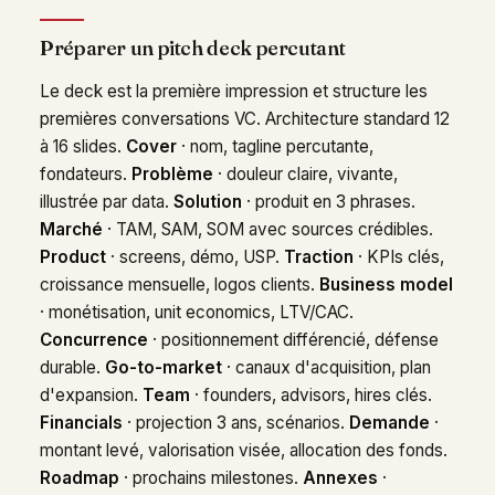
Préparer un pitch deck percutant
Le deck est la première impression et structure les
premières conversations VC. Architecture standard 12
à 16 slides.
Cover
· nom, tagline percutante,
fondateurs.
Problème
· douleur claire, vivante,
illustrée par data.
Solution
· produit en 3 phrases.
Marché
· TAM, SAM, SOM avec sources crédibles.
Product
· screens, démo, USP.
Traction
· KPIs clés,
croissance mensuelle, logos clients.
Business model
· monétisation, unit economics, LTV/CAC.
Concurrence
· positionnement différencié, défense
durable.
Go-to-market
· canaux d'acquisition, plan
d'expansion.
Team
· founders, advisors, hires clés.
Financials
· projection 3 ans, scénarios.
Demande
·
montant levé, valorisation visée, allocation des fonds.
Roadmap
· prochains milestones.
Annexes
·