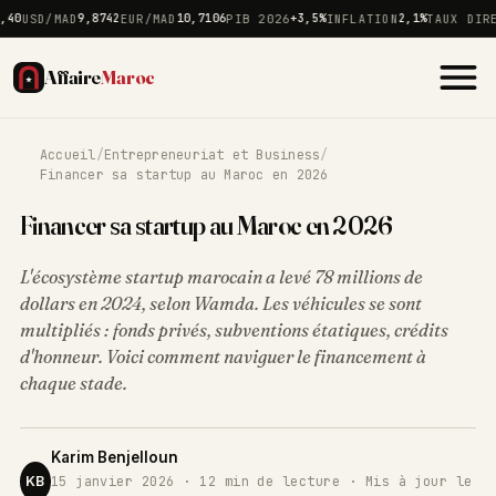
USD/MAD
9,8742
EUR/MAD
10,7106
PIB 2026
+3,5%
INFLATION
2,1%
TAUX DIRECT
Affaire
Maroc
Accueil
/
Entrepreneuriat et Business
/
Financer sa startup au Maroc en 2026
Financer sa startup au Maroc en 2026
L'écosystème startup marocain a levé 78 millions de
dollars en 2024, selon Wamda. Les véhicules se sont
multipliés : fonds privés, subventions étatiques, crédits
d'honneur. Voici comment naviguer le financement à
chaque stade.
Karim Benjelloun
KB
15 janvier 2026 · 12 min de lecture · Mis à jour le