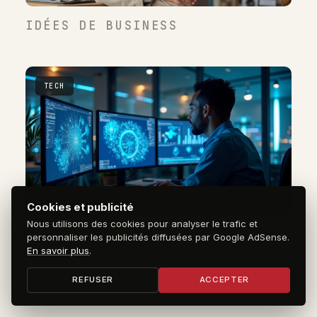
IDÉES DE BUSINESS
TECH
Cookies et publicité
Nous utilisons des cookies pour analyser le trafic et
L'IA AU MAROC
personnaliser les publicités diffusées par Google AdSense.
En savoir plus
.
REFUSER
ACCEPTER