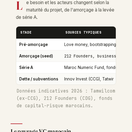
L
e besoin et les acteurs changent selon la
maturité du projet, de l'amorçage à la levée
de série A.
STADE
SOURCES TYPIQUES
Pré-amorçage
Love money, bootstrapping
212 Founders, business angel
Amorçage (seed)
Série A
Maroc Numeric Fund, fonds VC rég
Dette / subventions
Innov Invest (CCG), Tatwir
Données indicatives 2026 : Tamwilcom
(ex-CCG), 212 Founders (CDG), fonds
de capital-risque marocains.
Le paysage VC marocain