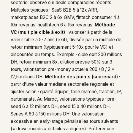
sectoriel observé sur deals comparables récents.
Multiples typiques · SaaS B2B 5 à 12x ARR,
marketplaces B2C 2 à 6x GMV, fintech consumer 4 à
10x revenus, healthtech 6 à 15x revenus.
Méthode
VC (multiple cible à exit)
· valoriser à partir de la
valeur cible à 5-7 ans (exit), divisée par un multiple de
retour minimum (typiquement 5-10x pour le VC) et
discountée du temps. Exemple · cible exit 200 millions
DH, retour minimum 8x, dilution prévue 50% sur 3
tours, valorisation pre-money actuelle 200 / 8 / 2 =
12,5 millions DH.
Méthode des points (scorecard)
·
partir d'une valeur médiane sectorielle régionale et
ajuster selon · qualité équipe, taille marché, traction, IP,
partenariats. Au Maroc, valorisations typiques · pre-
seed 6 à 12 millions DH, seed 15 à 40 millions DH,
Series A 60 à 150 millions DH. Une valorisation
excessive en early-stage pénalise les tours suivants
(« down rounds » difficiles à digérer). Préférer une