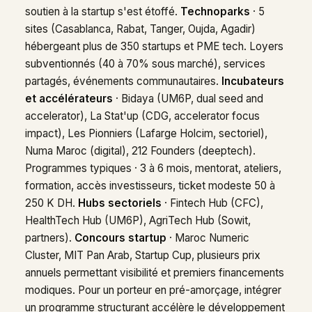
soutien à la startup s'est étoffé.
Technoparks
· 5
sites (Casablanca, Rabat, Tanger, Oujda, Agadir)
hébergeant plus de 350 startups et PME tech. Loyers
subventionnés (40 à 70% sous marché), services
partagés, événements communautaires.
Incubateurs
et accélérateurs
· Bidaya (UM6P, dual seed and
accelerator), La Stat'up (CDG, accelerator focus
impact), Les Pionniers (Lafarge Holcim, sectoriel),
Numa Maroc (digital), 212 Founders (deeptech).
Programmes typiques · 3 à 6 mois, mentorat, ateliers,
formation, accès investisseurs, ticket modeste 50 à
250 K DH.
Hubs sectoriels
· Fintech Hub (CFC),
HealthTech Hub (UM6P), AgriTech Hub (Sowit,
partners).
Concours startup
· Maroc Numeric
Cluster, MIT Pan Arab, Startup Cup, plusieurs prix
annuels permettant visibilité et premiers financements
modiques. Pour un porteur en pré-amorçage, intégrer
un programme structurant accélère le développement