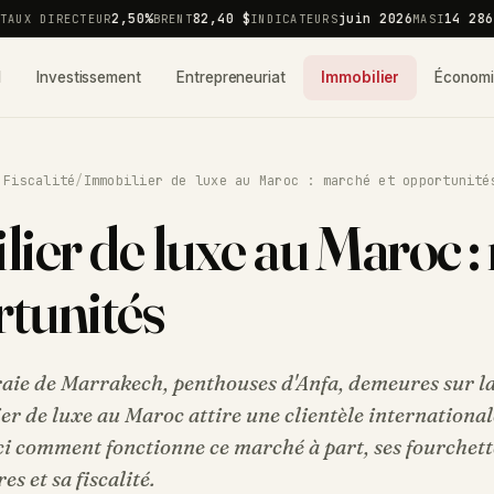
2,50%
82,40 $
juin 2026
14 286,5
UX DIRECTEUR
BRENT
INDICATEURS
MASI
l
Investissement
Entrepreneuriat
Immobilier
Économ
 Fiscalité
/
Immobilier de luxe au Maroc : marché et opportunité
ier de luxe au Maroc 
rtunités
raie de Marrakech, penthouses d'Anfa, demeures sur la
er de luxe au Maroc attire une clientèle international
i comment fonctionne ce marché à part, ses fourchett
es et sa fiscalité.