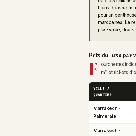
de 6 à 8 millions 
biens d'exception
pour un penthouse
marocaines. Le ren
plus-value, droits
Prix du luxe par v
F
ourchettes indic
m² et tickets d'
VILLE /
QUARTIER
Marrakech ·
Palmeraie
Marrakech ·