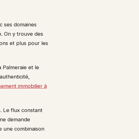
vec ses domaines
e. On y trouve des
ions et plus pour les
a Palmeraie et le
authenticité,
ssement immobilier à
. Le flux constant
t une demande
re une combinaison