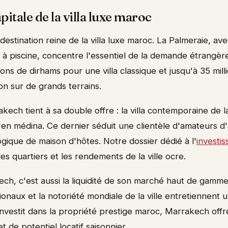
itale de la villa luxe maroc
destination reine de la villa luxe maroc. La Palmeraie, a
as à piscine, concentre l'essentiel de la demande étrangèr
ions de dirhams pour une villa classique et jusqu'à 35 mill
n sur de grands terrains.
ech tient à sa double offre : la villa contemporaine de l
 en médina. Ce dernier séduit une clientèle d'amateurs d'
gique de maison d'hôtes. Notre dossier dédié à l'
investi
les quartiers et les rendements de la ville ocre.
ch, c'est aussi la liquidité de son marché haut de gamme
tionaux et la notoriété mondiale de la ville entretiennen
 investit dans la propriété prestige maroc, Marrakech off
et de potentiel locatif saisonnier.