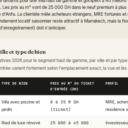
de dirhams pour une villa haut de gamme et grimpent à 40 millions 
. Les prix au m² vont de 25 000 DH dans le neuf premium à plu
 d'Anfa. La clientèle mêle acheteurs étrangers, MRE fortunés et 
dement locatif saisonnier reste attractif à Marrakech, mais la fisca
 d'enregistrement) doit s'anticiper.
ille et type de bien
atives 2026 pour le segment haut de gamme, par ville et par type 
entrée varient fortement selon l'emplacement exact, la vue et les 
TYPE DE BIEN
PRIX AU M² OU TICKET
PROFIL
D'ENTRÉE (DH)
8 à 35 M DH
Villa avec piscine et
MRE, achet
(ticket)
jardin
résidence 
25 000 à 45 000
Riad de luxe rénové
Investisseu