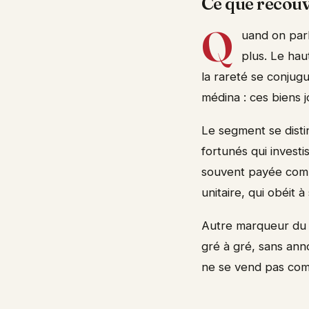
Ce que recouv
Q
uand on par
plus. Le ha
la rareté se conjug
médina : ces biens 
Le segment se disti
fortunés qui invest
souvent payée comp
unitaire, qui obéit 
Autre marqueur du l
gré à gré, sans ann
ne se vend pas comm