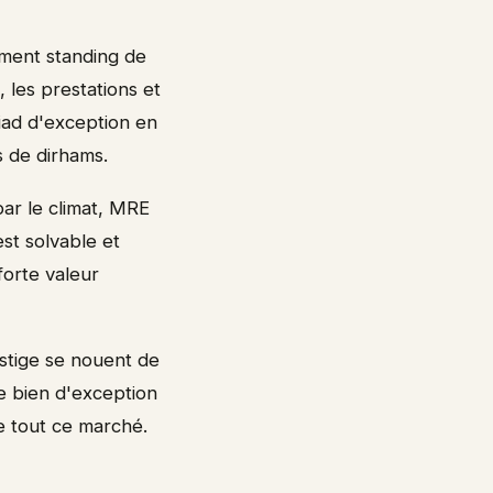
ement standing de
les prestations et
riad d'exception en
s de dirhams.
par le climat, MRE
st solvable et
orte valeur
estige se nouent de
e bien d'exception
e tout ce marché.