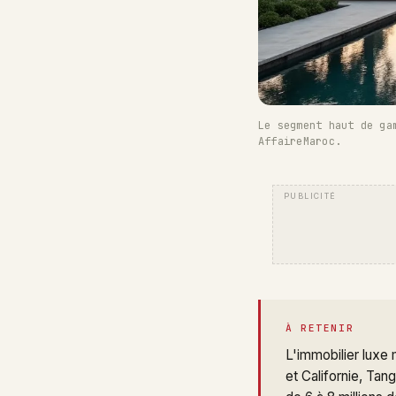
Le segment haut de ga
AffaireMaroc.
À RETENIR
L'immobilier luxe
et Californie, Tan