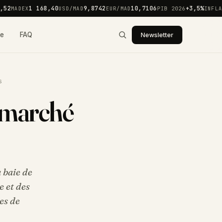
2
1 168,40
9,8742
10,7106
+3,5%
MADEX
USD/MAD
EUR/MAD
PIB 2026
INFLATI
ie
FAQ
Newsletter
s
: marché
 baie de
e et des
es de