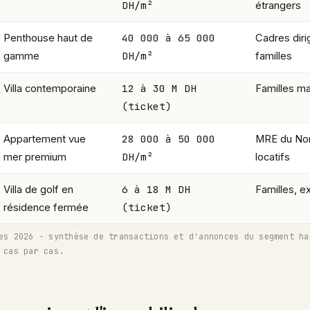
DH/m²
étrangers
40 000 à 65 000
Penthouse haut de
Cadres diri
DH/m²
gamme
familles
12 à 30 M DH
Villa contemporaine
Familles m
(ticket)
28 000 à 50 000
Appartement vue
MRE du Nor
DH/m²
mer premium
locatifs
6 à 18 M DH
Villa de golf en
Familles, e
(ticket)
résidence fermée
es 2026 · synthèse de transactions et d'annonces du segment ha
 cas par cas.