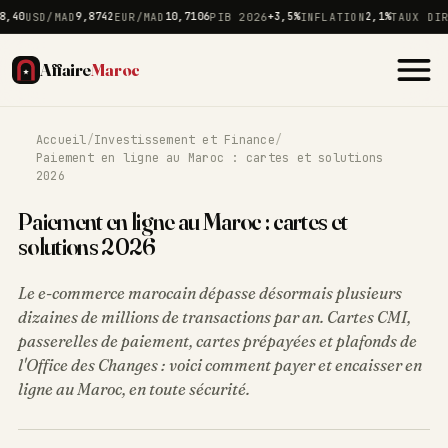
0
USD/MAD
9,8742
EUR/MAD
10,7106
PIB 2026
+3,5%
INFLATION
2,1%
TAUX DIREC
Affaire
Maroc
Accueil
/
Investissement et Finance
/
Paiement en ligne au Maroc : cartes et solutions
2026
Paiement en ligne au Maroc : cartes et
solutions 2026
Le e-commerce marocain dépasse désormais plusieurs
dizaines de millions de transactions par an. Cartes CMI,
passerelles de paiement, cartes prépayées et plafonds de
l'Office des Changes : voici comment payer et encaisser en
ligne au Maroc, en toute sécurité.